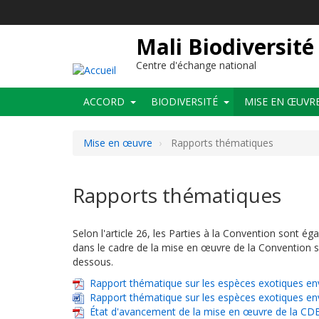
Aller
au
contenu
Mali Biodiversité
principal
Centre d'échange national
Main
ACCORD
BIODIVERSITÉ
MISE EN ŒUVR
navigation
Mise en œuvre
Rapports thématiques
Rapports thématiques
Selon l'article 26, les Parties à la Convention sont 
dans le cadre de la mise en œuvre de la Convention su
dessous.
Rapport thématique sur les espèces exotiques en
Rapport thématique sur les espèces exotiques en
État d'avancement de la mise en œuvre de la CD