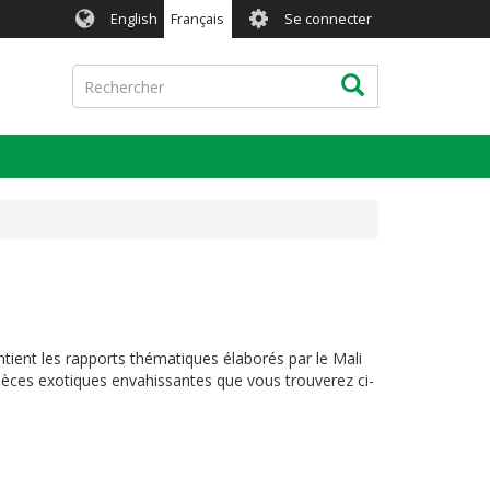
User
English
Français
Se connecter
account
menu
Rechercher
Rechercher
tient les rapports thématiques élaborés par le Mali
spèces exotiques envahissantes que vous trouverez ci-