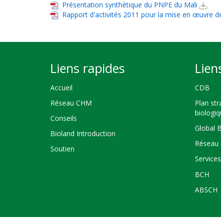
Présentation synthétique du PNPE du Mali
Rapport d'activités 2011 pour la mise en œuvre de
Liens rapides
Lien
Accueil
CDB
Réseau CHM
Plan str
biologi
Conseils
Global 
Bioland Introduction
Réseau 
Soutien
Service
BCH
ABSCH