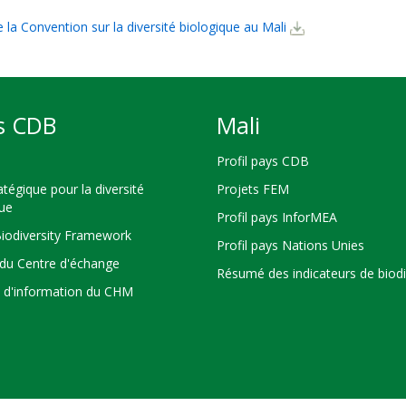
 la Convention sur la diversité biologique au Mali
s CDB
Mali
Profil pays CDB
atégique pour la diversité
Projets FEM
que
Profil pays InforMEA
Biodiversity Framework
Profil pays Nations Unies
du Centre d'échange
Résumé des indicateurs de biodi
s d'information du CHM