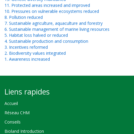
11. Protected areas increased and improved
10. Pressures on vulnerable ecosystems reduced
8. Pollution reduced
7. Sustainable agriculture, aquaculture and forestry
6. Sustainable management of marine living resources
5. Habitat loss halved or reduced
4. Sustainable production and consumption
3. Incentives reformed
2. Biodiversity values integrated
1. Awareness increased
Liens rapides
Accueil
Réseau CHM
Conseils
Bioland Introduction