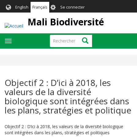
Aller
User
English
Français
Se connecter
au
account
contenu
Mali Biodiversité
menu
principal
Rechercher
Rechercher
Toggle
navigation
Objectif 2 : D’ici à 2018, les
valeurs de la diversité
biologique sont intégrées dans
les plans, stratégies et politique
Objectif 2 : D’ici à 2018, les valeurs de la diversité biologique
sont intégrées dans les plans, stratégies et politiques